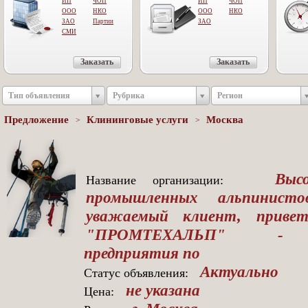
ИП
ЧОП
ИП
ЧОП
ООО
НКО
OOO
НКО
ЗАО
Партии
ЗАО
СМИ
Заказать
Заказать
Тип объявления
Рубрика
Регион
Предложение
Клининговые услуги
Москва
>
>
Высотн
Название организации:
промышленных альпинист
уважаемый клиент, приве
"ПРОМТЕХАЛЬП" - спе
предприятия по
Актуально
Статус объявления:
не указана
Цена: