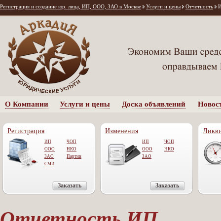
Регистрация и создание юр. лица, ИП, ООО, ЗАО в Москве
Услуги и цены
Отчетность
О Компании
Услуги и цены
Доска объявлений
Новос
Регистрация
Изменения
Ликв
ИП
ЧОП
ИП
ЧОП
ООО
НКО
OOO
НКО
ЗАО
Партии
ЗАО
СМИ
Заказать
Заказать
Отчетность ИП