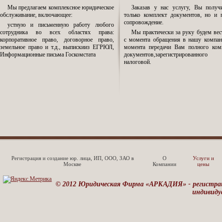
Мы предлагаем комплексное юридическое
Заказав у нас услугу, Вы получ
обслуживание, включающее:
только комплект документов, но и 
сопровождение.
устную и письменную работу любого
сотрудника во всех областях права:
Мы практически за руку будем вес
корпоративное право, договорное право,
с момента обращения в нашу компа
земельное право и т.д., выпискииз ЕГРЮЛ,
момента передачи Вам полного ком
Информационные письма Госкомстата
документов,зарегистрированн
налоговой.
Регистрация и создание юр. лица, ИП, ООО, ЗАО в
О
Услуги и
Москве
Компании
цены
© 2012 Юридическая Фирма «АРКАДИЯ» - регистрац
индивиду