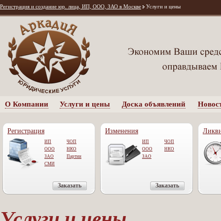
Регистрация и создание юр. лица, ИП, ООО, ЗАО в Москве
Услуги и цены
О Компании
Услуги и цены
Доска объявлений
Новос
Регистрация
Изменения
Ликв
ИП
ЧОП
ИП
ЧОП
ООО
НКО
OOO
НКО
ЗАО
Партии
ЗАО
СМИ
Заказать
Заказать
Услуги и цены