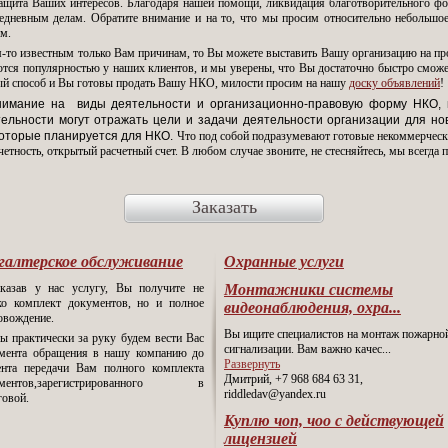
щита Ваших интересов. Благодаря нашей помощи, ликвидация благотворительного фон
едневным делам. Обратите внимание и на то, что мы просим относительно небольшое
м.
м-то известным только Вам причинам, то Вы можете выставить Вашу организацию на пр
уются популярностью у наших клиентов, и мы уверены, что Вы достаточно быстро смо
ный способ и Вы готовы продать Вашу НКО, милости просим на нашу
доску объявлений
!
внимание на виды деятельности и организационно-правовую форму НКО, п
льности могут отражать цели и задачи деятельности организации для нов
которые планируется для НКО.
Что под собой подразумевают готовые некоммерчески
четность, открытый расчетный счет. В любом случае звоните, не стесняйтесь, мы всегда
Заказать
галтерское обслуживание
Охранные услуги
аказав у нас услугу, Вы получите не
Монтажники системы
ко комплект документов, но и полное
видеонаблюдения, охра...
овождение.
Вы ищите специалистов на монтаж пожарно
ы практически за руку будем вести Вас
сигнализации. Вам важно качес
...
мента обращения в нашу компанию до
Развернуть
нта передачи Вам полного комплекта
Дмитрий, +7 968 684 63 31,
ументов,зарегистрированного в
riddledav@yandex.ru
говой.
Куплю чоп, чоо с действующей
лицензией