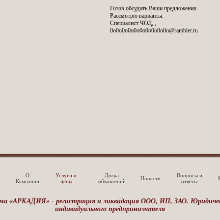
Готов обсудить Ваши предложения.
Рассмотрю варианты.
Специалист ЧОД, ,
0o0o0o0o0o0o0o0o0o0o@rambler.ru
О
Услуги и
Доска
Вопросы и
Новости
Компании
цены
объявлений
ответы
ма «АРКАДИЯ» - регистрация и ликвидация ООО, ИП, ЗАО. Юридическ
индивидуального предпринимателя