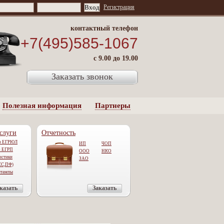
Регистрация
контактный телефон
+7(495)585-1067
с 9.00 до 19.00
Заказать звонок
Полезная информация
Партнеры
слуги
Отчетность
из ЕГРЮЛ
ИП
ЧОП
з ЕГРП
ООО
НКО
истики
ЗАО
СС,ПФ)
штампы
казать
Заказать