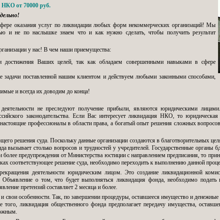
 НКО от 70000 руб.
дельно!
фере оказания услуг по ликвидации любых форм некоммерческих организаций! Мы
ью и не по наслышке знаем что и как нужно сделать, чтобы получить результат
рганизации у нас! В чем наши приемущества:
и достижения Ваших целей, так как обладаем совершенными навыками в сфере
ие задачи поставленной нашим клиентом и действуем любыми законными способами,
имые и всегда их доводим до конца!
 деятельности не преследуют получение прибыли, являются юридическими лицами.
ссийского законодательства. Если Вас интересует ликвидация НКО, то юридическа
 настоящие профессионалы в области права, а богатый опыт решения сложных вопросо
щего решения суда. Поскольку данные организации создаются в благотворительных целя
 вызывает столько вопросов и трудностей у учредителей. Государственные органы бди
 и более предупреждения от Министерства юстиции с направлением предписания, то при
уках соответствующее решение суда, необходимо переходить к выполнению данной проц
рекращения деятельности юридическим лицом. Это создание ликвидационной комисс
. Объявление о том, что будет выполняться ликвидация фонда, необходимо подать 
явление претензий составляет 2 месяца и более.
и свои особенности. Так, по завершении процедуры, оставшееся имущество и денежные 
 того, ликвидация общественного фонда предполагает передачу имущества, оставшего
можным.