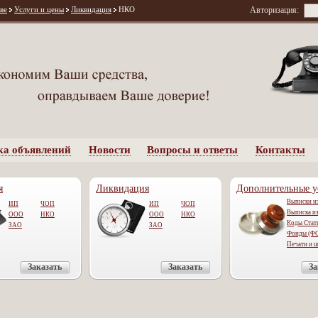
ве
Услуги и цены
Ликвидация
НКО
Авторизация:
ка объявлений
Новости
Вопросы и ответы
Контакты
я
Ликвидация
Дополнительные у
Выписки 
ИП
ЧОП
ИП
ЧОП
Выписка и
OOO
НКО
ООО
НКО
Коды Стат
ЗАО
ЗАО
Фонды (Ф
Печати и 
Заказать
Заказать
За