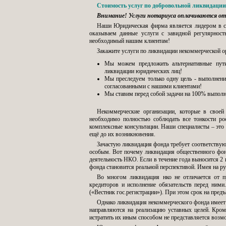
Стоимость услуг по добровольной ликвидации
Внимание! Услуги нотариуса оплачиваются от
Наши Юридическая фирма является лидером в с
оказываем данные услуги с завидной регулярност
необходимый нашим клиентам!
Закажите услуги по ликвидации некоммерческой о
Мы можем предложить альтернативные пут
ликвидации юридических лиц!
Мы преследуем только одну цель - выполнен
согласованными с нашими клиентами!
Мы ставим перед собой задачи на 100% выполн
Некоммерческие организации, которые в своей
необходимо полностью соблюдать все тонкости ро
комплексные консультации. Наши специалисты – это
ещё до их возникновения.
Зачастую ликвидация фонда требует соответствую
особым. Вот почему ликвидация общественного фонда
деятельность НКО. Если в течение года выносится 2
фонда становится реальной перспективой. Имея на р
Во многом ликвидация нко не отличается от п
кредиторов и исполнение обязательств перед ними
(«Вестник гос.регистрации»). При этом срок на предъ
Однако ликвидация некоммерческого фонда имеет 
направляются на реализацию уставных целей. Кроме
истратить их иным способом не представляется воз