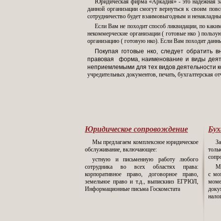
Юридическая фирма «Аркадия» - это надёжная за
данной организации смогут вернуться к своим повс
сотрудничество будет взаимовыгодным и ненакладны
Если Вам не походит способ ликвидации, по каки
некоммерческие организации ( готовые нко ) польз
организацию ( готовую нко). Если Вам походит дан
Покупая готовые нко, следует обратить 
правовая форма, наименование и виды деяте
неприемлемыми для тех видов деятельности 
учредительных документов, печать, бухгалтерская от
Юридическое сопровождение
Бух
Мы предлагаем комплексное юридическое
З
обслуживание, включающее:
толь
сопр
устную и письменную работу любого
сотрудника во всех областях права:
М
корпоративное право, договорное право,
с мо
земельное право и т.д., выпискииз ЕГРЮЛ,
моме
Информационные письма Госкомстата
док
нало