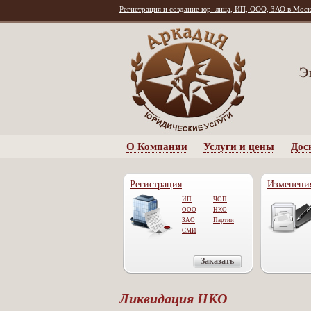
Регистрация и создание юр. лица, ИП, ООО, ЗАО в Моск
О Компании
Услуги и цены
Дос
Регистрация
Изменени
ИП
ЧОП
ООО
НКО
ЗАО
Партии
СМИ
Заказать
Ликвидация НКО