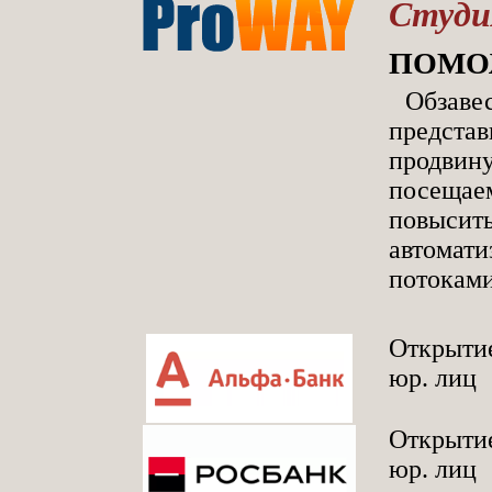
Студ
ПОМО
Обза
предста
продвин
посеща
повысить
автомат
потоками
Открытие
юр. лиц
Открытие
юр. лиц