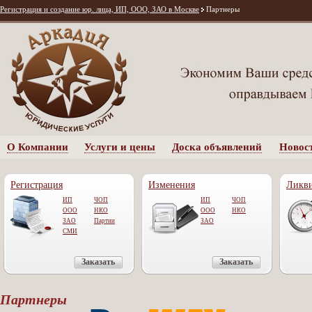
Регистрация и создание юр. лица, ИП, ООО, ЗАО в Москве
Партнеры
О Компании
Услуги и цены
Доска объявлений
Новос
Регистрация
Изменения
Ликв
ИП
ЧОП
ИП
ЧОП
ООО
НКО
OOO
НКО
ЗАО
Партии
ЗАО
СМИ
Заказать
Заказать
Партнеры