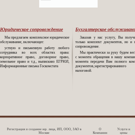
Юридическое сопровождение
Бухгалтерское обслуживан
Мы предлагаем комплексное юридическое
Заказав у нас услугу, Вы получ
обслуживание, включающее:
только комплект документов, но и 
сопровождение.
устную и письменную работу любого
сотрудника во всех областях права:
Мы практически за руку будем вес
корпоративное право, договорное право,
с момента обращения в нашу компа
земельное право и т.д., выпискииз ЕГРЮЛ,
момента передачи Вам полного ком
Информационные письма Госкомстата
документов,зарегистрированн
налоговой.
Регистрация и создание юр. лица, ИП, ООО, ЗАО в
О
Услуги и
Москве
Компании
цены