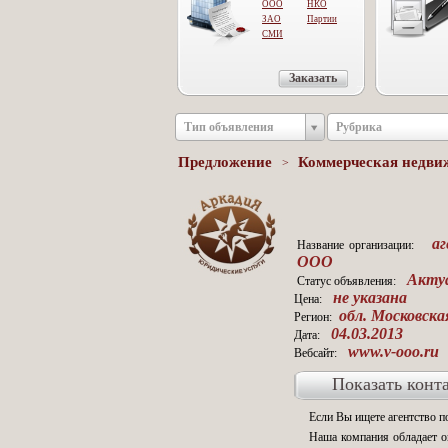
ООО
НКО
ЗАО
Партии
СМИ
Заказать
Тип объявления
Рубрика
Предложение
Коммерческая недв
>
аге
Название организации:
ООО
Актуа
Статус объявления:
не указана
Цена:
обл. Московска
Регион:
04.03.2013
Дата:
www.v-ooo.ru
Вебсайт:
Показать конт
Если Вы ищете агентство 
Наша компания обладает 