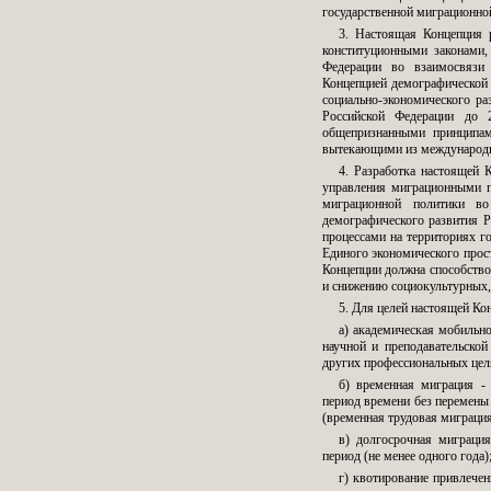
государственной миграционно
3. Настоящая Концепция р
конституционными законами
Федерации во взаимосвязи 
Концепцией демографической 
социально-экономического ра
Российской Федерации до 
общепризнанными принципам
вытекающими из международн
4. Разработка настоящей 
управления миграционными п
миграционной политики во
демографического развития 
процессами на территориях г
Единого экономического прос
Концепции должна способств
и снижению социокультурных, 
5. Для целей настоящей К
а) академическая мобильн
научной и преподавательской
других профессиональных цел
б) временная миграция -
период времени без перемены
(временная трудовая миграция
в) долгосрочная миграция
период (не менее одного года)
г) квотирование привлечен