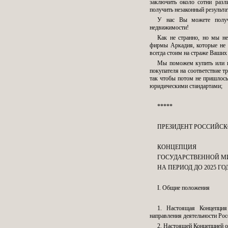
заключить около сотни разл
получить незаконный результа
У нас Вы можете получ
недвижимости!
Как не странно, но мы н
фирмы Аркадия, которые не 
всегда стоим на страже Ваших
Мы поможем купить или пр
покупателя на соответствие т
так чтобы потом не пришлось
юридическими стандартами;
*****
ПРЕЗИДЕНТ РОССИЙСК
КОНЦЕПЦИЯ
ГОСУДАРСТВЕННОЙ М
НА ПЕРИОД ДО 2025 ГО
I. Общие положения
1. Настоящая Концепция
направления деятельности Рос
2. Настоящей Концепцией о