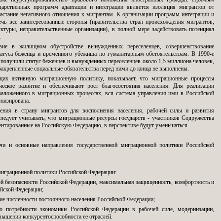
ударственных программ адаптации и интеграции является изоляция мигрантов от
стание негативного отношения к мигрантам. К организации программ интеграции и
чь все заинтересованные стороны (правительства стран происхождения мигрантов,
уктуры, неправительственные организации), в полной мере задействовать потенциал
.
вие в жилищном обустройстве вынужденных переселенцев, совершенствование
татуса беженца и временного убежища по гуманитарным обстоятельствам. В 1990-е
получили статус беженцев и вынужденных переселенцев около 1,5 миллиона человек,
 закрепленные социальные обязательства перед ними до конца не выполнены.
щих активную миграционную политику, показывает, что миграционные процессы
ческое развитие и обеспечивают рост благосостояния населения. Для реализации
заложенного в миграционных процессах, вся система управления ими в Российской
низирована.
чения в страну мигрантов для восполнения населения, рабочей силы и развития
следует учитывать, что миграционные ресурсы государств - участников Содружества
ентированные на Российскую Федерацию, в перспективе будут уменьшаться.
ачи и основные направления государственной миграционной политики Российской
миграционной политики Российской Федерации:
ой безопасности Российской Федерации, максимальная защищенность, комфортность и
йской Федерации;
ние численности постоянного населения Российской Федерации;
ию потребности экономики Российской Федерации в рабочей силе, модернизации,
вышении конкурентоспособности ее отраслей.