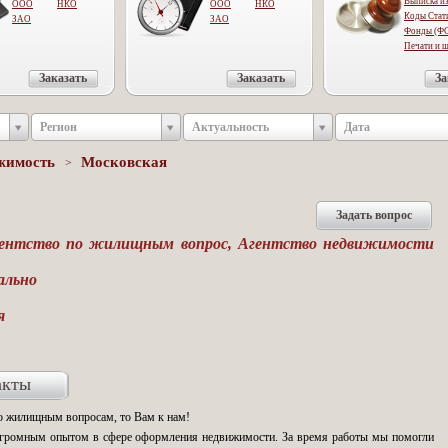
Выписка и
OOO
НКО
ООО
НКО
Коды Стат
ЗАО
ЗАО
Фонды (Ф
Печати и 
Заказать
Заказать
За
Регион
Актуальность
Дата
ижимость
Московская
>
нтство по жилищным вопрос, Агентство недвижимости
льно
я
акты
по жилищным вопросам, то Вам к нам!
огромным опытом в сфере оформления недвижимости. За время работы мы помогли