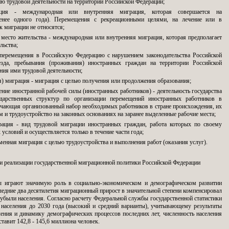
ю трудовой деятельности на территории Российской Федерации;
ация - международная или внутренняя миграция, которая совершается на
енее одного года). Перемещения с рекреационными целями, на лечение или в
 миграции не относятся;
 место жительства - международная или внутренняя миграция, которая предполагает
льства;
 перемещения в Российскую Федерацию с нарушением законодательства Российской
езда, пребывания (проживания) иностранных граждан на территории Российской
ния ими трудовой деятельности;
ая) миграция - миграция с целью получения или продолжения образования;
ение иностранной рабочей силы (иностранных работников) - деятельность государства
дарственных структур по организации перемещений иностранных работников в
чающая организованный набор необходимых работников в стране происхождения, их
 и трудоустройство на законных основаниях на заранее выделенные рабочие места;
рация - вид трудовой миграции иностранных граждан, работа которых по своему
 условий и осуществляется только в течение части года;
менная миграция с целью трудоустройства и выполнения работ (оказания услуг).
и реализации государственной миграционной политики Российской Федерации
ы играют значимую роль в социально-экономическом и демографическом развитии
ледние два десятилетия миграционный прирост в значительной степени компенсировал
убыли населения. Согласно расчету Федеральной службы государственной статистики
 населения до 2030 года (высокий и средний варианты), учитывающему результаты
ления и динамику демографических процессов последних лет, численность населения
ставит 142,8 - 145,6 миллиона человек.