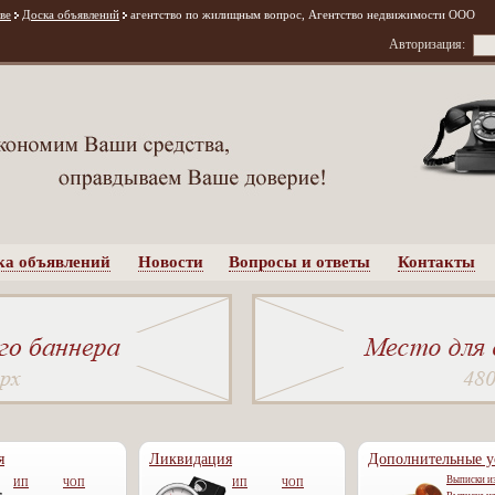
ве
Доска объявлений
агентство по жилищным вопрос, Агентство недвижимости ООО
Авторизация:
ка объявлений
Новости
Вопросы и ответы
Контакты
я
Ликвидация
Дополнительные у
Выписки 
ИП
ЧОП
ИП
ЧОП