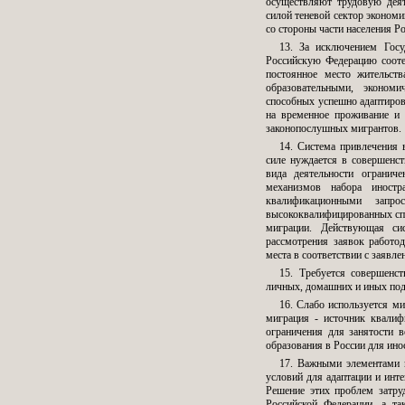
осуществляют трудовую деят
силой теневой сектор экономи
со стороны части населения Р
13. За исключением Госу
Российскую Федерацию сооте
постоянное место жительст
образовательными, экономи
способных успешно адаптиров
на временное проживание и 
законопослушных мигрантов.
14. Система привлечения 
силе нуждается в совершенс
вида деятельности огранич
механизмов набора иностр
квалификационными запро
высококвалифицированных спе
миграции. Действующая си
рассмотрения заявок работод
места в соответствии с заявл
15. Требуется совершенс
личных, домашних и иных под
16. Слабо используется м
миграция - источник квалиф
ограничения для занятости 
образования в России для ино
17. Важными элементами г
условий для адаптации и инте
Решение этих проблем затру
Российской Федерации, а т