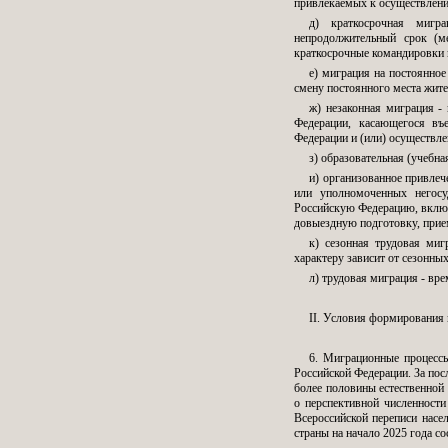
привлекаемых к осуществлени
д) краткосрочная мигр
непродолжительный срок (м
краткосрочные командировки к
е) миграция на постоянное
смену постоянного места жите
ж) незаконная миграция -
Федерации, касающегося въ
Федерации и (или) осуществле
з) образовательная (учебн
и) организованное привлеч
или уполномоченных негосу
Российскую Федерацию, вклю
довыездную подготовку, прием
к) сезонная трудовая миг
характеру зависит от сезонных
л) трудовая миграция - вре
II. Условия формирования 
6. Миграционные процесс
Российской Федерации. За пос
более половины естественной 
о перспективной численности
Всероссийской переписи насе
страны на начало 2025 года со