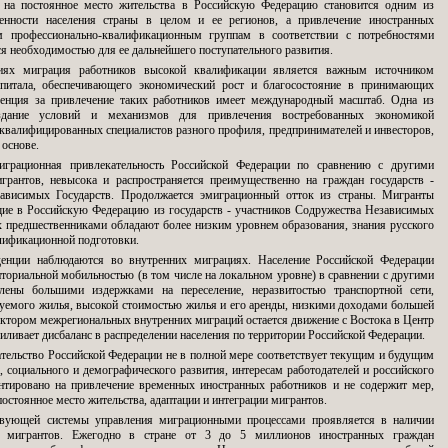
в на постоянное место жительства в Российскую Федерацию становится одним из
ленности населения страны в целом и ее регионов, а привлечение иностранных
м профессионально-квалификационным группам в соответствии с потребностями
я необходимостью для ее дальнейшего поступательного развития.
иях миграция работников высокой квалификации является важным источником
апитала, обеспечивающего экономический рост и благосостояние в принимающих
ренция за привлечение таких работников имеет международный масштаб. Одна из
оздание условий и механизмов для привлечения востребованных экономикой
валифицированных специалистов разного профиля, предпринимателей и инвесторов,
 основе.
грационная привлекательность Российской Федерации по сравнению с другими
рантов, невысока и распространяется преимущественно на граждан государств -
зависимых Государств. Продолжается эмиграционный отток из страны. Мигранты
ие в Российскую Федерацию из государств - участников Содружества Независимых
их предшественниками обладают более низким уровнем образования, знания русского
лификационной подготовки.
денции наблюдаются во внутренних миграциях. Население Российской Федерации
иториальной мобильностью (в том числе на локальном уровне) в сравнении с другими
лены большими издержками на переселение, неразвитостью транспортной сети,
уемого жилья, высокой стоимостью жилья и его аренды, низкими доходами большей
ектором межрегиональных внутренних миграций остается движение с Востока в Центр
силивает дисбаланс в распределении населения по территории Российской Федерации.
ательство Российской Федерации не в полной мере соответствует текущим и будущим
 социального и демографического развития, интересам работодателей и российского
нтировано на привлечение временных иностранных работников и не содержит мер,
остоянное место жительства, адаптации и интеграции мигрантов.
твующей системы управления миграционными процессами проявляется в наличии
х мигрантов. Ежегодно в стране от 3 до 5 миллионов иностранных граждан