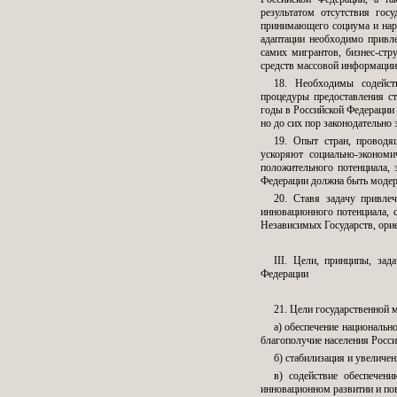
результатом отсутствия гос
принимающего социума и нара
адаптации необходимо привле
самих мигрантов, бизнес-стр
средств массовой информации
18. Необходимы содейст
процедуры предоставления с
годы в Российской Федерации 
но до сих пор законодательно
19. Опыт стран, проводя
ускоряют социально-экономи
положительного потенциала, 
Федерации должна быть модер
20. Ставя задачу привле
инновационного потенциала, 
Независимых Государств, ори
III. Цели, принципы, зад
Федерации
21. Цели государственной 
а) обеспечение национальн
благополучие населения Росси
б) стабилизация и увеличе
в) содействие обеспечен
инновационном развитии и по