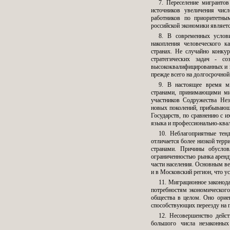
7. Переселение мигранто
источников увеличения чис
работников по приоритетны
российской экономики являетс
8. В современных услов
накопления человеческого к
странах. Не случайно конку
стратегических задач - с
высококвалифицированных и к
прежде всего на долгосрочной
9. В настоящее время ми
странами, принимающими миг
участников Содружества Не
новых поколений, прибывающ
Государств, по сравнению с 
языка и профессионально-ква
10. Неблагоприятные тен
отличается более низкой терр
странами. Причины обуслов
ограниченностью рынка аренд
части населения. Основным в
и в Московский регион, что у
11. Миграционное законод
потребностям экономического,
общества в целом. Оно орие
способствующих переезду на п
12. Несовершенство дейс
большого числа незаконны