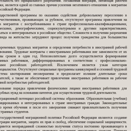
ельность без официального разрешения. Незаконная миграция, питающая рабочей
ки, является одной из главных причин усиления негативного отношения к мигрантам
оссийской Федерации.
дарственной программы по оказанию содействия добровольному переселению в
чественников, проживающих за рубежом, отсутствуют программы привлечения на
ва мигрантов с востребованными в стране профессионально-квалификационными,
ческими, демографическими, социокультурными и другими характеристиками,
аться и интегрироваться в российское общество. Сложности в получении разрешения
вида на жительство затрудняют процесс получения гражданства для большинства
временных трудовых мигрантов и определения потребности в иностранной рабочей
твовании. Трудовые контракты с иностранными работниками вне зависимости от их
ены сроком в один год. Непозволительно долго осуществляется формирование
анных работников, дифференцированных в соответствии с профессионально-
сами российских работодателей. Исключением является узкая категория
циалистов. Отсутствуют специальные программы каникулярной и сезонной трудовой
стема квотирования несовершенна и предполагает излишне длительные сроки
ателей, а также не обеспечивает привлечения иностранных работников на рабочие
енной потребностью работодателей.
твование порядка привлечения физическими лицами иностранных работников для
обных нужд на основании патентов для осуществления трудовой деятельности.
играционный потенциал российской системы образования. Образовательная (учебная)
ицированных и интегрированных в стране иностранных граждан. Законодательные
во время обучения и после его завершения снижают привлекательность получения
странных студентов.
осударственной миграционной политики Российской Федерации являются создание
грации мигрантов, защита их прав и свобод, обеспечение социальной защищенности.
дняется неоправданной сложностью получения статуса постоянно проживающего в
акже неурегулированностью правового положения иностранных граждан. Прямым