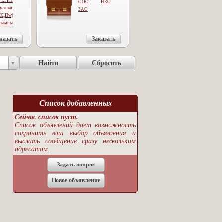
з ЕГРП
ООО
НКО
истики
ЗАО
СС,ПФ)
штампы
казать
Заказать
Список добавленных
Сейчас список пуст.
Список объявлений дает возможность
сохранить ваш выбор объявления и
выслать сообщение сразу нескольким
адресатам.