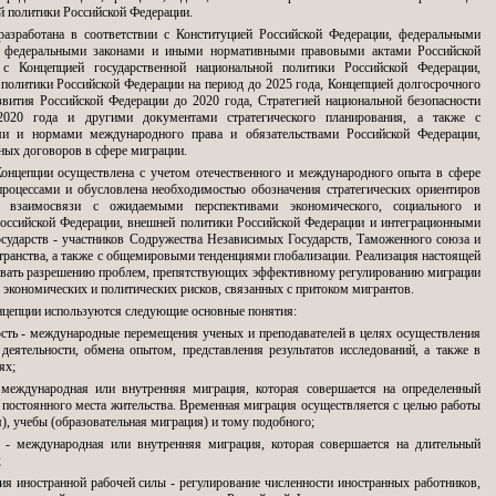
й политики Российской Федерации.
азработана в соответствии с Конституцией Российской Федерации, федеральными
, федеральными законами и иными нормативными правовыми актами Российской
с Концепцией государственной национальной политики Российской Федерации,
политики Российской Федерации на период до 2025 года, Концепцией долгосрочного
звития Российской Федерации до 2020 года, Стратегией национальной безопасности
2020 года и другими документами стратегического планирования, а также с
и и нормами международного права и обязательствами Российской Федерации,
ых договоров в сфере миграции.
Концепции осуществлена с учетом отечественного и международного опыта в сфере
роцессами и обусловлена необходимостью обозначения стратегических ориентиров
 взаимосвязи с ожидаемыми перспективами экономического, социального и
Российской Федерации, внешней политики Российской Федерации и интеграционными
осударств - участников Содружества Независимых Государств, Таможенного союза и
транства, а также с общемировыми тенденциями глобализации. Реализация настоящей
овать разрешению проблем, препятствующих эффективному регулированию миграции
экономических и политических рисков, связанных с притоком мигрантов.
онцепции используются следующие основные понятия:
ость - международные перемещения ученых и преподавателей в целях осуществления
 деятельности, обмена опытом, представления результатов исследований, а также в
ях;
 международная или внутренняя миграция, которая совершается на определенный
 постоянного места жительства. Временная миграция осуществляется с целью работы
), учебы (образовательная миграция) и тому подобного;
 - международная или внутренняя миграция, которая совершается на длительный
;
ия иностранной рабочей силы - регулирование численности иностранных работников,