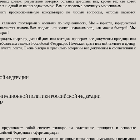
ичных сделок, результатом которых остались довольны все, кроме тех кто хотел
т, т.к. одной из наших задач помочь Вам не попасть в ловушку к мошенникам.
ить профессиональную консультацию по любым вопросам, которые касаются
е являемся риэлторами и агентами по недвижимости, Мы – юристы, юридической
пытаются помочь Вам продать или купить недвижимость, как можно быстрей. Мы
 прав!
одать квартиру, дачный дом или коттедж, проверим все документы продавца или
ребованиям законов Российской Федерации, Поможем сдать или найти жилье в аренду
 кусать локти; Очень быстро и правильно оформим все документы в соответствии с
ОЙ ФЕДЕРАЦИИ
ИГРАЦИОННОЙ ПОЛИТИКИ РОССИЙСКОЙ ФЕДЕРАЦИИ
ДА
 представляет собой систему взглядов на содержание, принципы и основные
сийской Федерации в сфере миграции.
пределяются цели, принципы, задачи, основные направления и механизмы реализации