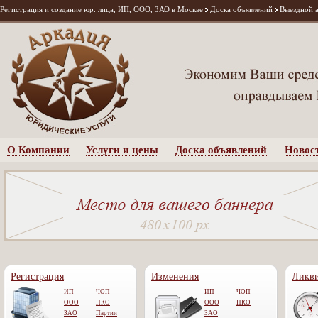
Регистрация и создание юр. лица, ИП, ООО, ЗАО в Москве
Доска объявлений
Выездной 
О Компании
Услуги и цены
Доска объявлений
Новос
Регистрация
Изменения
Ликв
ИП
ЧОП
ИП
ЧОП
ООО
НКО
OOO
НКО
ЗАО
Партии
ЗАО