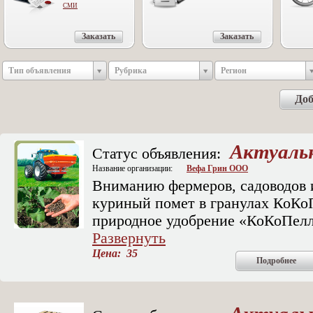
СМИ
Заказать
Заказать
Тип объявления
Рубрика
Регион
Доб
Актуаль
Статус объявления:
Название организации:
Вефа Грин ООО
Вниманию фермеров, садоводов 
куриный помет в гранулах КоКо
природное удобрение «КоКоПелле
Развернуть
Цена: 35
Подробнее