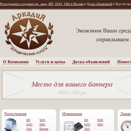
Регистрация и создание юр. лица, ИП, ООО, ЗАО в Москве
Доска объявлений
Другие пр
О Компании
Услуги и цены
Доска объявлений
Новос
Регистрация
Изменения
Ликв
ИП
ЧОП
ИП
ЧОП
ООО
НКО
OOO
НКО
ЗАО
Партии
ЗАО