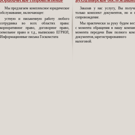
Юридическое сопровождение
Бухгалтерское обслуживан
Мы предлагаем комплексное юридическое
Заказав у нас услугу, Вы получ
обслуживание, включающее:
только комплект документов, но и 
сопровождение.
устную и письменную работу любого
сотрудника во всех областях права:
Мы практически за руку будем вес
корпоративное право, договорное право,
с момента обращения в нашу компа
земельное право и т.д., выпискииз ЕГРЮЛ,
момента передачи Вам полного ком
Информационные письма Госкомстата
документов,зарегистрированн
налоговой.