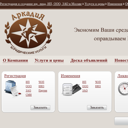
Регистрация и создание юр. лица, ИП, ООО, ЗАО в Москве
Услуги и цены
Изменения
O
О Компании
Услуги и цены
Доска объявлений
Новос
Регистрация
Изменения
Ликв
ИП
ЧОП
ИП
ЧОП
ООО
НКО
OOO
НКО
ЗАО
Партии
ЗАО
СМИ
Заказать
Заказать